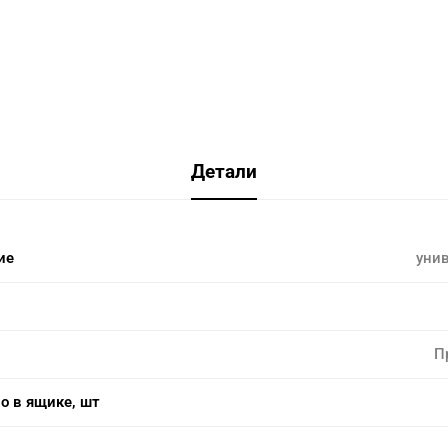
Детали
ие
уни
П
о в ящике, шт