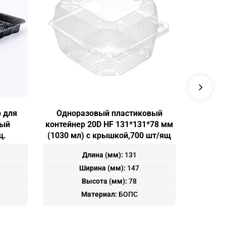
 для
Одноразовый пластиковый
Одно
ный
контейнер 20D HF 131*131*78 мм
контейн
щ.
(1030 мл) с крышкой,700 шт/ящ
(740 мл
Длина (мм):
131
Ширина (мм):
147
Высота (мм):
78
Материал:
БОПС