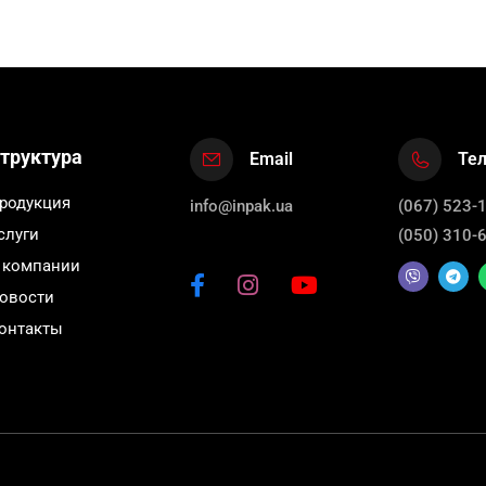
труктура
Email
Те
родукция
info@inpak.ua
(067) 523-
слуги
(050) 310-
 компании
овости
онтакты