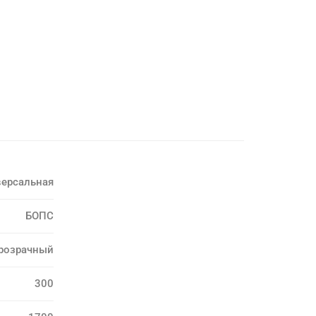
версальная
БОПС
розрачный
300