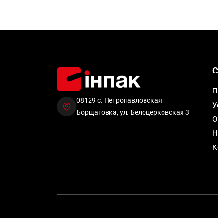
С
П
08129 с. Петропавловская
У
Борщаговка, ул. Белоцерковская 3
О
Н
К