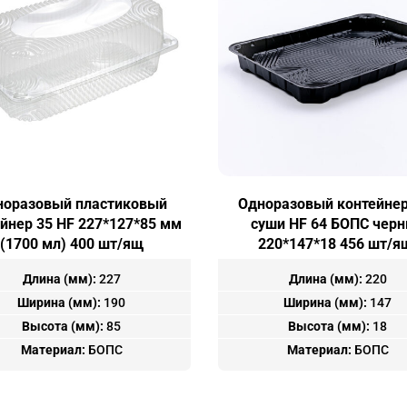
норазовый пластиковый
Одноразовый контейнер
йнер 35 HF 227*127*85 мм
суши HF 64 БОПС чер
(1700 мл) 400 шт/ящ
220*147*18 456 шт/я
Длина (мм):
227
Длина (мм):
220
Ширина (мм):
190
Ширина (мм):
147
Высота (мм):
85
Высота (мм):
18
Материал:
БОПС
Материал:
БОПС