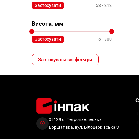
Застосувати
53
212
Висота, мм
Застосувати
6
300
Застосувати всі фільтри
С
П
08129 с. Петропавлівська
П
Борщагівка, вул. Білоцерківська 3
П