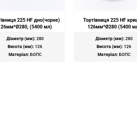
тівниця 225 HF дно(чорне)
Тортівниця 225 HF кр
126мм*Ø280, (5400 мл)
126мм*Ø280 (5400 м
Діаметр (мм):
280
Діаметр (мм):
280
Висота (мм):
126
Висота (мм):
126
Матеріал:
БОПС
Матеріал:
БОПС