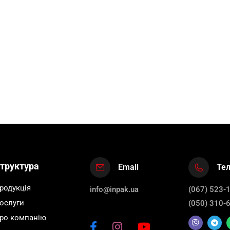
труктура
Email
Те
родукція
info@inpak.ua
(067) 523-
ослуги
(050) 310-
ро компанію