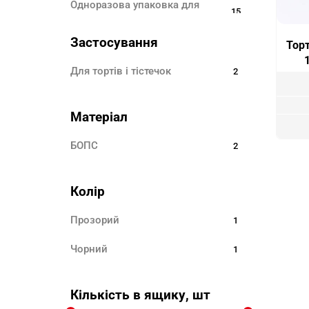
Одноразова упаковка для
15
FAST FOOD
Одноразовий ЕКО ПОСУД
Застосування
25
Тор
Одноразовий посуд
24
для тортів і тістечок
2
Палички для шашлика
3
Пакети для сміття
8
Матеріал
Зубочистки
3
БОПС
2
Шпажки для канапок
12
Паперова продукція
3
Колір
Одноразовий одяг
6
Прозорий
1
Чорний
1
Кількість в ящику, шт